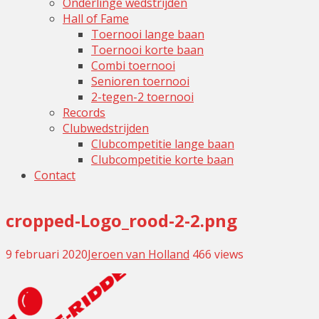
Onderlinge wedstrijden
Hall of Fame
Toernooi lange baan
Toernooi korte baan
Combi toernooi
Senioren toernooi
2-tegen-2 toernooi
Records
Clubwedstrijden
Clubcompetitie lange baan
Clubcompetitie korte baan
Contact
cropped-Logo_rood-2-2.png
9 februari 2020
Jeroen van Holland
Leave
466 views
a
comment