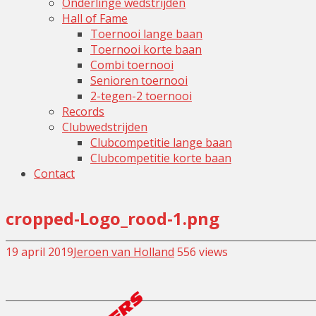
Onderlinge wedstrijden
Hall of Fame
Toernooi lange baan
Toernooi korte baan
Combi toernooi
Senioren toernooi
2-tegen-2 toernooi
Records
Clubwedstrijden
Clubcompetitie lange baan
Clubcompetitie korte baan
Contact
cropped-Logo_rood-1.png
19 april 2019
Jeroen van Holland
Leave
556 views
a
comment