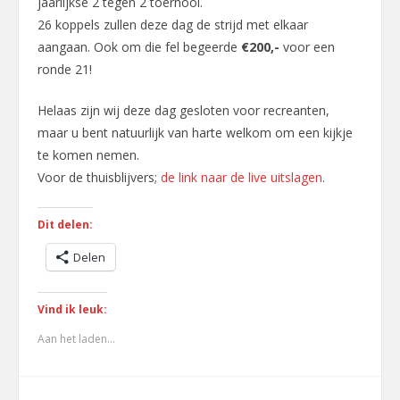
jaarlijkse 2 tegen 2 toernooi.
comment
26 koppels zullen deze dag de strijd met elkaar
aangaan. Ook om die fel begeerde
€200,-
voor een
ronde 21!
Helaas zijn wij deze dag gesloten voor recreanten,
maar u bent natuurlijk van harte welkom om een kijkje
te komen nemen.
Voor de thuisblijvers;
de link naar de live uitslagen
.
Dit delen:
Delen
Vind ik leuk:
Aan het laden...