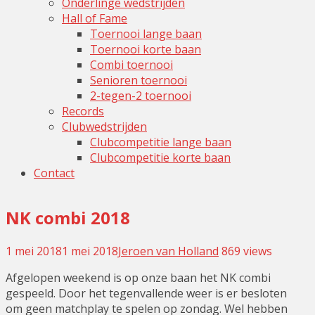
Onderlinge wedstrijden
Hall of Fame
Toernooi lange baan
Toernooi korte baan
Combi toernooi
Senioren toernooi
2-tegen-2 toernooi
Records
Clubwedstrijden
Clubcompetitie lange baan
Clubcompetitie korte baan
Contact
NK combi 2018
1 mei 2018
1 mei 2018
Jeroen van Holland
Leave
869 views
a
Afgelopen weekend is op onze baan het NK combi
comment
gespeeld. Door het tegenvallende weer is er besloten
om geen matchplay te spelen op zondag. Wel hebben