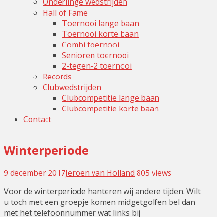
Onderlinge wedstrijden
Hall of Fame
Toernooi lange baan
Toernooi korte baan
Combi toernooi
Senioren toernooi
2-tegen-2 toernooi
Records
Clubwedstrijden
Clubcompetitie lange baan
Clubcompetitie korte baan
Contact
Winterperiode
9 december 2017
Jeroen van Holland
Leave
805 views
a
Voor de winterperiode hanteren wij andere tijden. Wilt
comment
u toch met een groepje komen midgetgolfen bel dan
met het telefoonnummer wat links bij