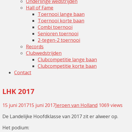
Onderlinge wedstrijden
Hall of Fame
Toernooi lange baan
Toernooi korte baan
Combi toernooi
Senioren toernooi
2-tegen-2 toernooi
Records
Clubwedstrijden
Clubcompetitie lange baan
Clubcompetitie korte baan
Contact
LHK 2017
15 juni 2017
15 juni 2017
Jeroen van Holland
Leave
1069 views
a
De Landelijke Hoofdklasse van 2017 zit er alweer op.
comment
Het podium: