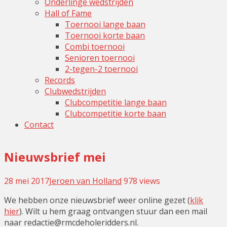
Onderlinge wedstrijden
Hall of Fame
Toernooi lange baan
Toernooi korte baan
Combi toernooi
Senioren toernooi
2-tegen-2 toernooi
Records
Clubwedstrijden
Clubcompetitie lange baan
Clubcompetitie korte baan
Contact
Nieuwsbrief mei
28 mei 2017
Jeroen van Holland
Leave
978 views
a
We hebben onze nieuwsbrief weer online gezet (
klik
comment
hier
). Wilt u hem graag ontvangen stuur dan een mail
naar redactie@rmcdeholeridders.nl.