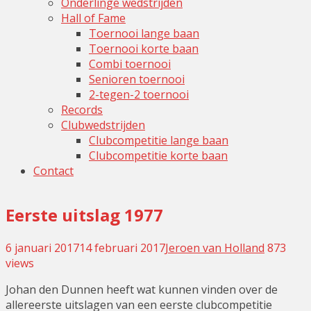
Onderlinge wedstrijden
Hall of Fame
Toernooi lange baan
Toernooi korte baan
Combi toernooi
Senioren toernooi
2-tegen-2 toernooi
Records
Clubwedstrijden
Clubcompetitie lange baan
Clubcompetitie korte baan
Contact
Eerste uitslag 1977
6 januari 2017
14 februari 2017
Jeroen van Holland
Leave
873
views
a
commen
Johan den Dunnen heeft wat kunnen vinden over de
allereerste uitslagen van een eerste clubcompetitie