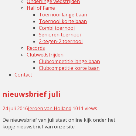
Onderlinge wedstrijden
Hall of Fame
Toernooi lange baan
Toernooi korte baan
Combi toernooi
Senioren toernooi
2-tegen-2 toernooi
Records
Clubwedstrijden
Clubcompetitie lange baan
Clubcompetitie korte baan
Contact
nieuwsbrief juli
24 juli 2016
Jeroen van Holland
Leave
1011 views
a
De nieuwsbrief van juli staat online kijk onder het
comment
kopje nieuwsbrief van onze site.