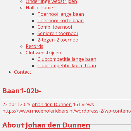
Onderlinge wedstrijden
Hall of Fame
Toernooi lange baan
Toernooi korte baan
Combi toernooi
Senioren toernooi
2-tegen-2 toernooi
Records
Clubwedstrijden
Clubcompetitie lange baan
Clubcompetitie korte baan
Contact
Baan1-02b-
23 april 2025
Johan den Dunnen
Leave
161 views
https://www.rmcdeholeridders.nl/wordpress-2/wp-conten
a
comment
About
Johan den Dunnen